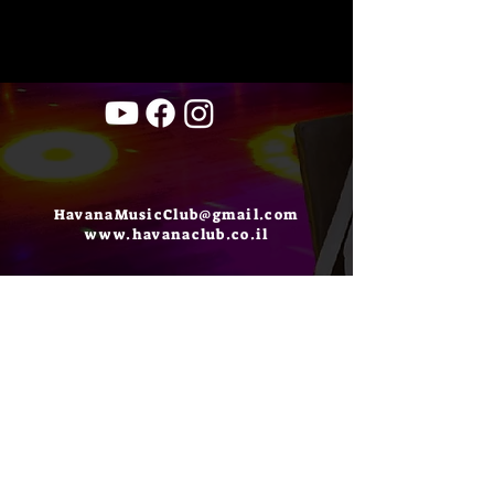
HavanaMusicClub@gmail.com
www.havanaclub.co.il
Havana
Music
Club
TEL:
03-5623456
מועדון הוואנה מיוזיק קלאב
יגאל אלון 126 ת"א (מנורת המאור 4)
אודות
צור קשר
תקנון