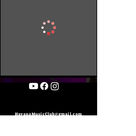
HavanaMusicClub@gmail.com
www.havanaclub.co.il
Havana