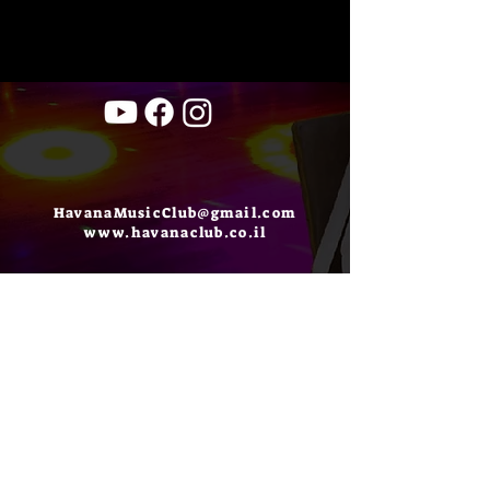
HavanaMusicClub@gmail.com
www.havanaclub.co.il
Havana
Music
Club
TEL:
03-5623456
מועדון הוואנה מיוזיק קלאב
יגאל אלון 126 ת"א (מנורת המאור 4)
אודות
צור קשר
תקנון