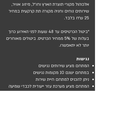
אלכוהול מקורי תוצרת הארץ וחו״ל, מיזוג אוויר,
שירותים נוחים וחניה מקורה תת קרקעית במחיר
25 ש״ח בלבד.
*ביטול הכרטיסים עד 48 שעות לפני האירוע כרוך
בעלות של 5% ממחיר הכרטיס. ביטולים מאוחרים
יותר לא יתאפשרו.
נגישות
המתחם מציע שירותים נגישים
במתחם ישנם 10 מקומות נגישים
ניתן להכניס למתחם חיית שירות
המתחם מציע מערכת עזר ייעודית לכבדי שמיעה
ליצירת קשר לצורך קבלת אמצעי עזר:יש לפנות
לאחראי הנגישות עד 48 שעות לפני ההגעה
פרטי אחראי נגישות:אריק אורן:
050-520-6406
ברכישה זו הנני מסכים
לתקנון הרכישה
של אתר
הוואנה