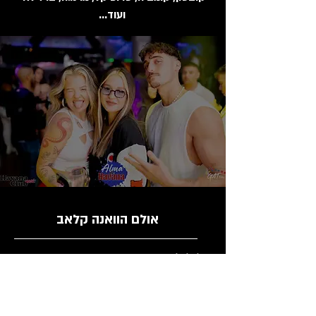
ועוד...
אולם הוואנה קלאב
✰✰✰ לסגירת אירועים / שמירת שולחנות
:
0535325972
(גם בוואטסאפ)