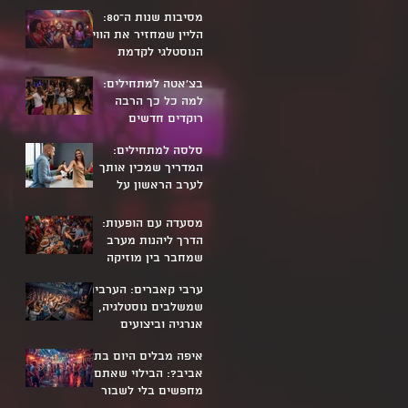
מסיבות שנות ה־80:
הליין שמחזיר את הוויב
הנוסטלגי לקדמת
הרחבה
בצ'אטה למתחילים:
למה כל כך הרבה
רוקדים חדשים
מצטרפים דווקא
סלסה למתחילים:
עכשיו?
המדריך שמכין אותך
לערב הראשון על
הרחבה
מסעדה עם הופעות:
הדרך ליהנות מערב
שמחבר בין מוזיקה
טובה לאוכל איכותי
ערבי קאברים: הערבים
שמשלבים נוסטלגיה,
אנרגיה וביצועים
מרהיבים
איפה מבלים היום בתל
אביב?: הבילוי שאתם
מחפשים בלי לשבור