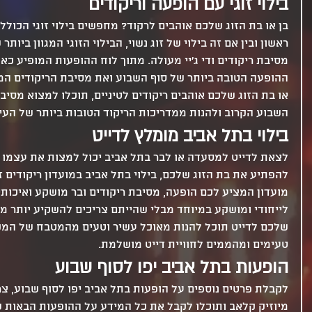
בילוי זוגי עם הופעה וריקודים
בן או בת הזוג שלכם אוהבים לרקוד? מחפשים בילוי זוגי הכולל 
ראשון ובין אם זה בילוי של זוג נשוי, הבילוי הזוגי המגוון ביות
מסיבת ריקודים ודי ג'יי מעולה. מתוך לוח ההופעות המופיע כא
ההופעה הטובה ביותר של סוף השבוע ואת מסיבת הריקודים המו
או בת הזוג שלכם אוהבים ריקודים לטיניים, תוכלו למצוא מסיב
השבוע הקרוב ולהנות ממדריכות הריקוד הטובות ביותר של העיר
בילוי בתל אביב מומלץ לדייט
לצאת לדייט למסעדה או לבר בתל אביב יכול למצות את עצמו מ
להפתיע את בת הזוג שלכם, בילוי בתל אביב במועדון ריקודים ז
מועדון המציע לכם הופעה, מסיבת ריקודים ובר מושקע ואיכותי
לייחודי ומושקע במיוחד מבלי שהייתם צריכים להשקיע יותר מד
שלכם לדייט תוכל להנות מאוכל עשיר וטעים מהמטבח של המקום
טעימים ומהממים לחוויית דייט מושלמת.
הופעות בתל אביב יפו לסוף שבוע
לקבלת פרטים נוספים על הופעות בתל אביב יפו לסוף שבוע, צרו
מיוזיק קלאב ותוכלו לקבל את כל המידע על ההופעות הבאות של