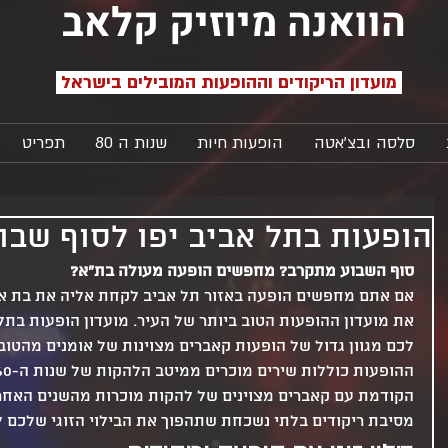
הוואנה מיוזיק קלאב
מועדון הריקודים וההופעות המובילים בישראל
סלסה ובצ'אטה
הופעות חיות
שנות ה 80
תפריט
הופעות בתל אביב יפו לסוף שבו
סוף השבוע מתקרב? מחפשים הופעה מעולה בת"א?
אם אתם מחפשים הופעה באזור תל אביב לקחת אליה את בת או ב
את מועדון ההופעות הטוב ביותר של העיר. מועדון הופעות בתל 
לכם מגוון גדול של הופעות קאברים מצוינות של אומנים מהטובי
הקודמת עם קאברים מצוינים של להקות מוכרות מהשנים האחרו
מסיבת ריקודים בלתי נשכחת שתהפוך את הבילוי הזוגי שלכם 